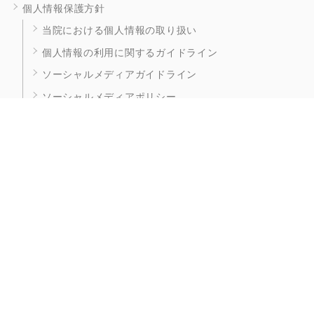
個人情報保護方針
当院における個人情報の取り扱い
個人情報の利用に関するガイドライン
ソーシャルメディアガイドライン
ソーシャルメディアポリシー
倫理綱領
施設認定・施設基準
一般事業主行動計画
医療安全管理指針
感染防止対策指針
適切な意思決定支援に関する指針
身体拘束最小化のための指針
外部の医療機関で作成された
CD・DVD等の取り扱いについて