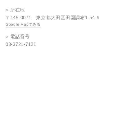
所在地
〒145-0071 東京都大田区田園調布1-54-9
Google Mapでみる
電話番号
03-3721-7121
外来受付時間
平日 午前 8:30 - 12:30 ／ 午後 13:30 - 16:30
土曜日 午前 8:30 - 12:30
休診日
日曜日・祝日・土曜日（午後）
患者さまの権利と責務
患者相談窓口のご案内
診療記録（カルテ）の開示について